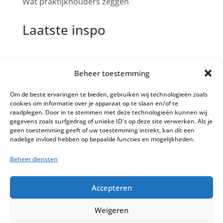
Wat praktijkhouders zeggen
Laatste inspo
Lopende Studie NeurOptimal®
Beheer toestemming
Voetnoten NeurOptimal® Podcast
Om de beste ervaringen te bieden, gebruiken wij technologieën zoals
Podcast met Christina Rompa, instructeur
cookies om informatie over je apparaat op te slaan en/of te
NeurOptimal®
raadplegen. Door in te stemmen met deze technologieën kunnen wij
gegevens zoals surfgedrag of unieke ID's op deze site verwerken. Als je
Podcast met Elke Mastwijk, craniosacraal
geen toestemming geeft of uw toestemming intrekt, kan dit een
nadelige invloed hebben op bepaalde functies en mogelijkheden.
therapeut
Beheer diensten
Podcast met Dominique Meijssen, gz
psycholoog
Accepteren
Weigeren