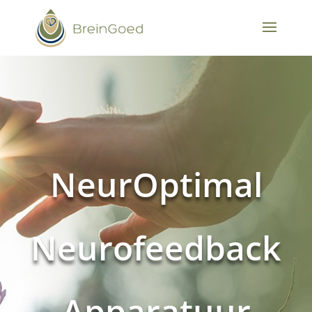
NeurOptimal
Neurofeedback
Apparatuur